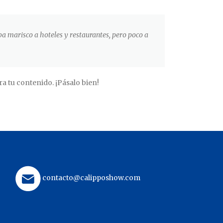
 marisco a hoteles y restaurantes, pero poco a
a tu contenido. ¡Pásalo bien!
contacto@calipposhow.com