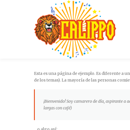
Saltar al contenido
Esta es una página de ejemplo. Es diferente a u
de los temas). La mayoría de las personas comien
¡Bienvenido! Soy camarero de día, aspirante a ac
largas con café)
…o algo así: