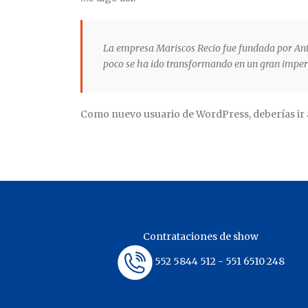
La empresa Mariscos Recio fue fundada por Ant
poco se ha ido transformando en un gran imperio
Como nuevo usuario de WordPress, deberías ir
Contrataciones de show
552 5844 512 - 551 6510 248